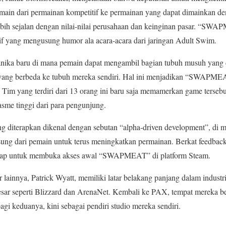
main dari permainan kompetitif ke permainan yang dapat dimainkan d
ebih sejalan dengan nilai-nilai perusahaan dan keinginan pasar. “
 yang mengusung humor ala acara-acara dari jaringan Adult Swim.
ika baru di mana pemain dapat mengambil bagian tubuh musuh yang 
g berbeda ke tubuh mereka sendiri. Hal ini menjadikan “SWAPMEA
im yang terdiri dari 13 orang ini baru saja memamerkan game terseb
asme tinggi dari para pengunjung.
 diterapkan dikenal dengan sebutan “alpha-driven development”, di m
ng dari pemain untuk terus meningkatkan permainan. Berkat feedback
rsiap untuk membuka akses awal “SWAPMEAT” di platform Steam.
 lainnya, Patrick Wyatt, memiliki latar belakang panjang dalam indus
sar seperti Blizzard dan ArenaNet. Kembali ke PAX, tempat mereka be
gi keduanya, kini sebagai pendiri studio mereka sendiri.