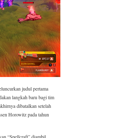
luncurkan judul pertama
akan langkah baru bagi tim
hirnya dibatalkan setelah
essen Horowitz pada tahun
n “Spellcraft” diambil