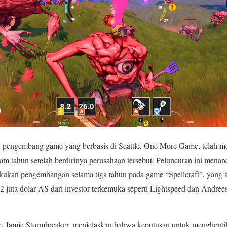
 pengembang game yang berbasis di Seattle, One More Game, telah me
ahun setelah berdirinya perusahaan tersebut. Peluncuran ini menand
kukan pengembangan selama tiga tahun pada game “Spellcraft”, yang ak
 juta dolar AS dari investor terkemuka seperti Lightspeed dan Andre
Jamie Stormbreaker, menjelaskan bahwa keputusan untuk menghentika