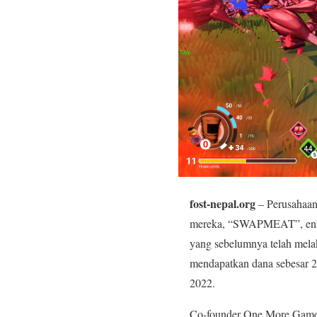
fost-nepal.org
– Perusahaan
mereka, “SWAPMEAT”, enam t
yang sebelumnya telah mela
mendapatkan dana sebesar 22
2022.
Co-founder One More Game, 