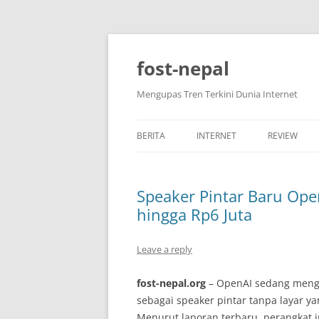
Skip
to
content
fost-nepal
Mengupas Tren Terkini Dunia Internet
BERITA
INTERNET
REVIEW
Speaker Pintar Baru Open
hingga Rp6 Juta
Leave a reply
fost-nepal.org
– OpenAI sedang meng
sebagai speaker pintar tanpa layar yan
Menurut laporan terbaru, perangkat 