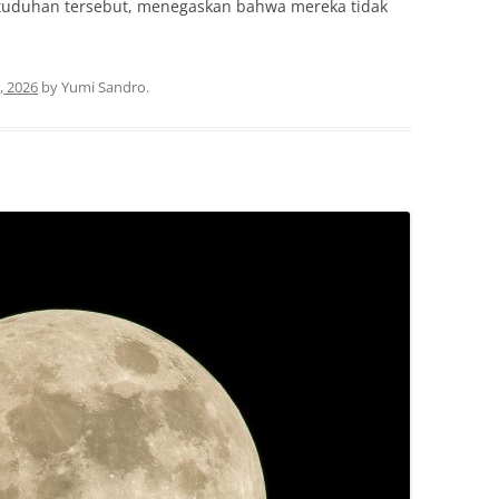
tuduhan tersebut, menegaskan bahwa mereka tidak
, 2026
by
Yumi Sandro
.