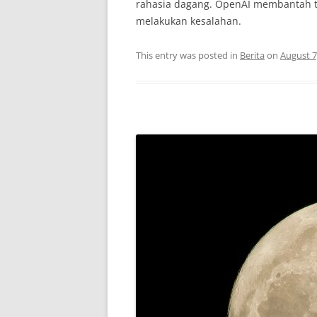
rahasia dagang. OpenAI membantah 
melakukan kesalahan.
This entry was posted in
Berita
on
August 7