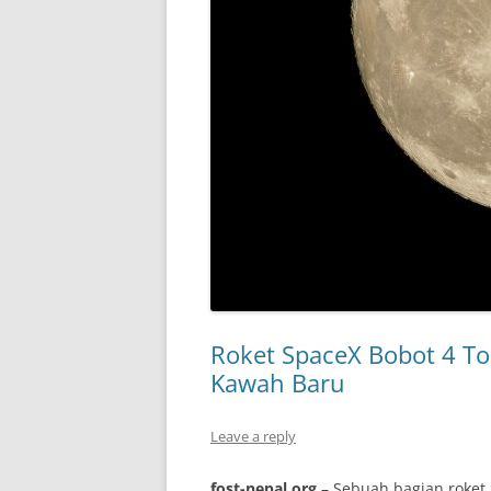
Roket SpaceX Bobot 4 To
Kawah Baru
Leave a reply
fost-nepal.org
– Sebuah bagian roket 