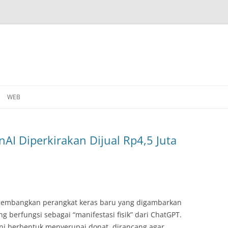
WEB
AI Diperkirakan Dijual Rp4,5 Juta
embangkan perangkat keras baru yang digambarkan
g berfungsi sebagai “manifestasi fisik” dari ChatGPT.
ini berbentuk menyerupai donat, dirancang agar