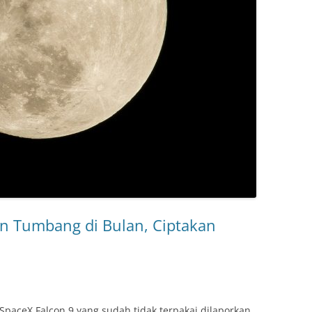
n Tumbang di Bulan, Ciptakan
SpaceX Falcon 9 yang sudah tidak terpakai dilaporkan