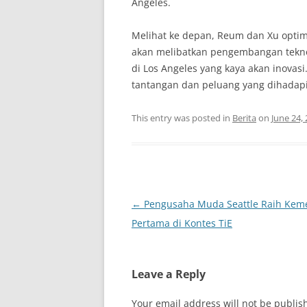
Angeles.
Melihat ke depan, Reum dan Xu optim
akan melibatkan pengembangan teknolo
di Los Angeles yang kaya akan inova
tantangan dan peluang yang dihadapi d
This entry was posted in
Berita
on
June 24,
Post
←
Pengusaha Muda Seattle Raih Ke
navigation
Pertama di Kontes TiE
Leave a Reply
Your email address will not be publis