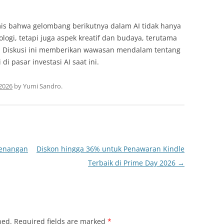
is bahwa gelombang berikutnya dalam AI tidak hanya
gi, tetapi juga aspek kreatif dan budaya, terutama
si. Diskusi ini memberikan wawasan mendalam tentang
i pasar investasi AI saat ini.
 2026
by
Yumi Sandro
.
menangan
Diskon hingga 36% untuk Penawaran Kindle
Terbaik di Prime Day 2026
→
hed.
Required fields are marked
*