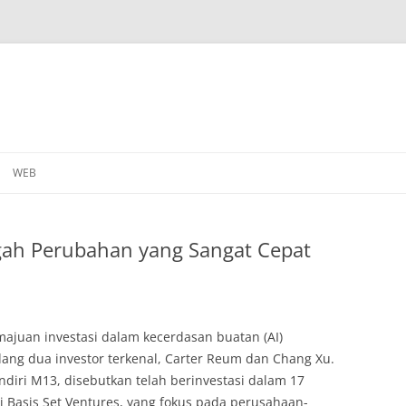
WEB
ngah Perubahan yang Sangat Cepat
ajuan investasi dalam kecerdasan buatan (AI)
ang dua investor terkenal, Carter Reum dan Chang Xu.
diri M13, disebutkan telah berinvestasi dalam 17
i Basis Set Ventures, yang fokus pada perusahaan-