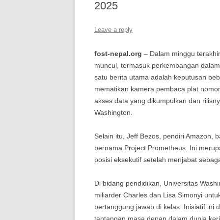
2025
Leave a reply
fost-nepal.org
– Dalam minggu terakhir,
muncul, termasuk perkembangan dalam b
satu berita utama adalah keputusan be
mematikan kamera pembaca plat nomor.
akses data yang dikumpulkan dan rilisn
Washington.
Selain itu, Jeff Bezos, pendiri Amazon,
bernama Project Prometheus. Ini merupa
posisi eksekutif setelah menjabat seb
Di bidang pendidikan, Universitas Was
miliarder Charles dan Lisa Simonyi unt
bertanggung jawab di kelas. Inisiatif 
tantangan masa depan dalam dunia kerj