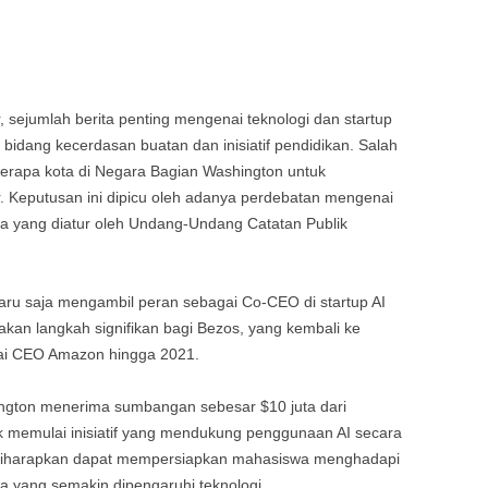
 sejumlah berita penting mengenai teknologi dan startup
idang kecerdasan buatan dan inisiatif pendidikan. Salah
berapa kota di Negara Bagian Washington untuk
 Keputusan ini dipicu oleh adanya perdebatan mengenai
ya yang diatur oleh Undang-Undang Catatan Publik
 baru saja mengambil peran sebagai Co-CEO di startup AI
kan langkah signifikan bagi Bezos, yang kembali ke
agai CEO Amazon hingga 2021.
hington menerima sumbangan sebesar $10 juta dari
uk memulai inisiatif yang mendukung penggunaan AI secara
ini diharapkan dapat mempersiapkan mahasiswa menghadapi
a yang semakin dipengaruhi teknologi.