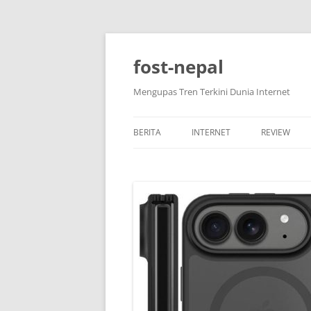
Skip
to
content
fost-nepal
Mengupas Tren Terkini Dunia Internet
BERITA
INTERNET
REVIEW