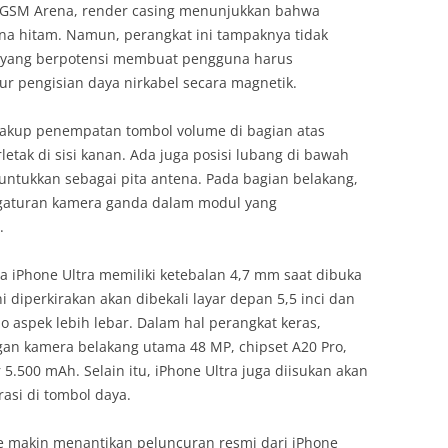
h GSM Arena, render casing menunjukkan bahwa
rna hitam. Namun, perangkat ini tampaknya tidak
 yang berpotensi membuat pengguna harus
r pengisian daya nirkabel secara magnetik.
akup penempatan tombol volume di bagian atas
etak di sisi kanan. Ada juga posisi lubang di bawah
ntukkan sebagai pita antena. Pada bagian belakang,
engaturan kamera ganda dalam modul yang
.
a iPhone Ultra memiliki ketebalan 4,7 mm saat dibuka
i diperkirakan akan dibekali layar depan 5,5 inci dan
io aspek lebih lebar. Dalam hal perangkat keras,
gan kamera belakang utama 48 MP, chipset A20 Pro,
 5.500 mAh. Selain itu, iPhone Ultra juga diisukan akan
asi di tombol daya.
e makin menantikan peluncuran resmi dari iPhone