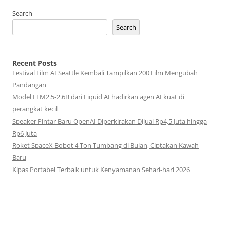
Search
Search
Recent Posts
Festival Film AI Seattle Kembali Tampilkan 200 Film Mengubah
Pandangan
Model LFM2.5-2.6B dari Liquid AI hadirkan agen AI kuat di
perangkat kecil
Speaker Pintar Baru OpenAI Diperkirakan Dijual Rp4,5 Juta hingga
Rp6 Juta
Roket SpaceX Bobot 4 Ton Tumbang di Bulan, Ciptakan Kawah
Baru
Kipas Portabel Terbaik untuk Kenyamanan Sehari-hari 2026