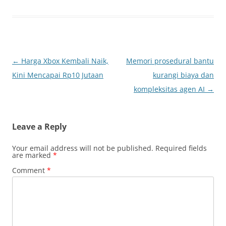
Post
←
Harga Xbox Kembali Naik,
Memori prosedural bantu
navigation
Kini Mencapai Rp10 Jutaan
kurangi biaya dan
kompleksitas agen AI
→
Leave a Reply
Your email address will not be published.
Required fields
are marked
*
Comment
*