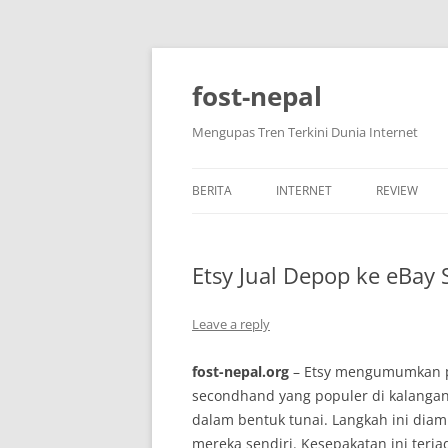
Skip
to
content
fost-nepal
Mengupas Tren Terkini Dunia Internet
BERITA
INTERNET
REVIEW
Etsy Jual Depop ke eBay 
Leave a reply
fost-nepal.org
– Etsy mengumumkan pe
secondhand yang populer di kalangan 
dalam bentuk tunai. Langkah ini dia
mereka sendiri. Kesepakatan ini terj