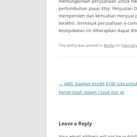
memungkinkan perusahaan untuk foku
pertumbuhan pasar Etsy. Penjualan D
memperoleh dan kemudian menjual pa
terakhir, termasuk perusahaan e-comm
Kesepakatan ini diharapkan dapat dit
This entry was posted in
Berita
on
February
Post
←
AWS Siapkan Kredit $100 Juta untu
navigation
Pemerintah dalam Cloud dan AI
Leave a Reply
Your email address will not be publis