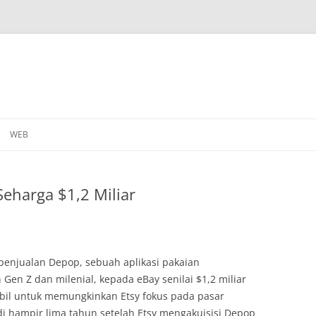
WEB
Seharga $1,2 Miliar
njualan Depop, sebuah aplikasi pakaian
Gen Z dan milenial, kepada eBay senilai $1,2 miliar
mbil untuk memungkinkan Etsy fokus pada pasar
adi hampir lima tahun setelah Etsy mengakuisisi Depop