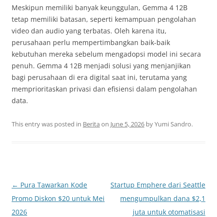
Meskipun memiliki banyak keunggulan, Gemma 4 12B
tetap memiliki batasan, seperti kemampuan pengolahan
video dan audio yang terbatas. Oleh karena itu,
perusahaan perlu mempertimbangkan baik-baik
kebutuhan mereka sebelum mengadopsi model ini secara
penuh. Gemma 4 12B menjadi solusi yang menjanjikan
bagi perusahaan di era digital saat ini, terutama yang
memprioritaskan privasi dan efisiensi dalam pengolahan
data.
This entry was posted in
Berita
on
June 5, 2026
by
Yumi Sandro
.
Post
←
Pura Tawarkan Kode
Startup Emphere dari Seattle
navigation
Promo Diskon $20 untuk Mei
mengumpulkan dana $2,1
2026
juta untuk otomatisasi