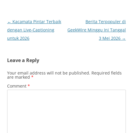
Post
←
Kacamata Pintar Terbaik
Berita Terpopuler di
navigation
dengan Live-Captioning
GeekWire Minggu Ini Tanggal
untuk 2026
3 Mei 2026
→
Leave a Reply
Your email address will not be published.
Required fields
are marked
*
Comment
*