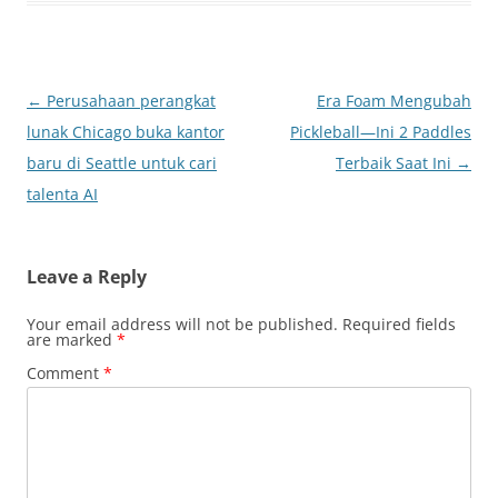
Post
←
Perusahaan perangkat
Era Foam Mengubah
navigation
lunak Chicago buka kantor
Pickleball—Ini 2 Paddles
baru di Seattle untuk cari
Terbaik Saat Ini
→
talenta AI
Leave a Reply
Your email address will not be published.
Required fields
are marked
*
Comment
*