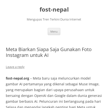
Skip
to
fost-nepal
content
Mengupas Tren Terkini Dunia Internet
Menu
Meta Biarkan Siapa Saja Gunakan Foto
Instagram untuk AI
Leave a reply
fost-nepal.org
– Meta baru saja meluncurkan model
gambar AI pertamanya yang dikenal sebagai Muse Image,
yang merupakan bagian dari upaya perusahaan untuk
bersaing dengan OpenAI dan Google dalam dunia generasi
gambar berbasis AI. Peluncuran ini berlangsung pada hari
Selasa dan menandai langkah penting bagi Meta untuk