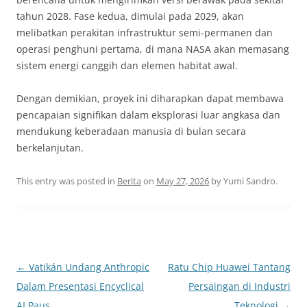
tahun 2028. Fase kedua, dimulai pada 2029, akan
melibatkan perakitan infrastruktur semi-permanen dan
operasi penghuni pertama, di mana NASA akan memasang
sistem energi canggih dan elemen habitat awal.
Dengan demikian, proyek ini diharapkan dapat membawa
pencapaian signifikan dalam eksplorasi luar angkasa dan
mendukung keberadaan manusia di bulan secara
berkelanjutan.
This entry was posted in
Berita
on
May 27, 2026
by
Yumi Sandro
.
Post
←
Vatikán Undang Anthropic
Ratu Chip Huawei Tantang
navigation
Dalam Presentasi Encyclical
Persaingan di Industri
AI Paus
Teknologi
→