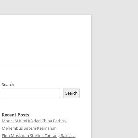
Search
Search
Recent Posts
Model AI Kimi K3 dari China Berhasil
Menembus Sistem Keamanan
Elon Musk dan Starlink Tantang Raksasa