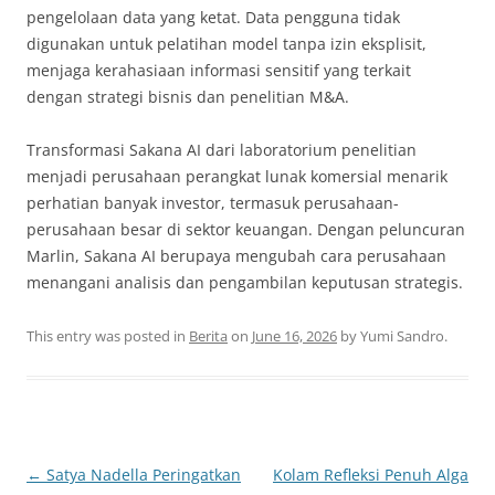
pengelolaan data yang ketat. Data pengguna tidak
digunakan untuk pelatihan model tanpa izin eksplisit,
menjaga kerahasiaan informasi sensitif yang terkait
dengan strategi bisnis dan penelitian M&A.
Transformasi Sakana AI dari laboratorium penelitian
menjadi perusahaan perangkat lunak komersial menarik
perhatian banyak investor, termasuk perusahaan-
perusahaan besar di sektor keuangan. Dengan peluncuran
Marlin, Sakana AI berupaya mengubah cara perusahaan
menangani analisis dan pengambilan keputusan strategis.
This entry was posted in
Berita
on
June 16, 2026
by
Yumi Sandro
.
Post
←
Satya Nadella Peringatkan
Kolam Refleksi Penuh Alga