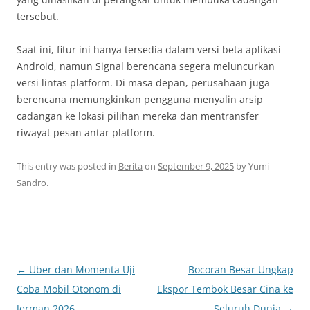
tersebut.
Saat ini, fitur ini hanya tersedia dalam versi beta aplikasi
Android, namun Signal berencana segera meluncurkan
versi lintas platform. Di masa depan, perusahaan juga
berencana memungkinkan pengguna menyalin arsip
cadangan ke lokasi pilihan mereka dan mentransfer
riwayat pesan antar platform.
This entry was posted in
Berita
on
September 9, 2025
by
Yumi
Sandro
.
Post
←
Uber dan Momenta Uji
Bocoran Besar Ungkap
navigation
Coba Mobil Otonom di
Ekspor Tembok Besar Cina ke
Jerman 2026
Seluruh Dunia
→