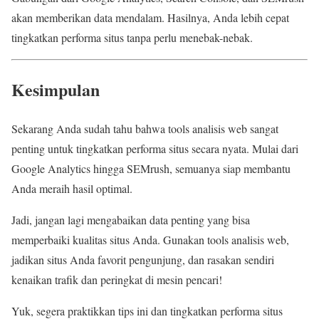
akan memberikan data mendalam. Hasilnya, Anda lebih cepat
tingkatkan performa situs tanpa perlu menebak-nebak.
Kesimpulan
Sekarang Anda sudah tahu bahwa tools analisis web sangat
penting untuk tingkatkan performa situs secara nyata. Mulai dari
Google Analytics hingga SEMrush, semuanya siap membantu
Anda meraih hasil optimal.
Jadi, jangan lagi mengabaikan data penting yang bisa
memperbaiki kualitas situs Anda. Gunakan tools analisis web,
jadikan situs Anda favorit pengunjung, dan rasakan sendiri
kenaikan trafik dan peringkat di mesin pencari!
Yuk, segera praktikkan tips ini dan tingkatkan performa situs