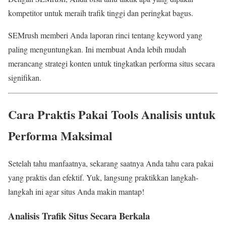
kompetitor untuk meraih trafik tinggi dan peringkat bagus.
SEMrush memberi Anda laporan rinci tentang keyword yang
paling menguntungkan. Ini membuat Anda lebih mudah
merancang strategi konten untuk tingkatkan performa situs secara
signifikan.
Cara Praktis Pakai Tools Analisis untuk
Performa Maksimal
Setelah tahu manfaatnya, sekarang saatnya Anda tahu cara pakai
yang praktis dan efektif. Yuk, langsung praktikkan langkah-
langkah ini agar situs Anda makin mantap!
Analisis Trafik Situs Secara Berkala