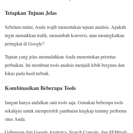
Tetapkan Tujuan Jelas
Sebelum mulai, Anda wajib menentukan tujuan analisis. Apakah
ingin menaikkan trafik, menambah konversi, atau meningkatkan
peringkat di Google?
Tujuan yang jelas memudahkan Anda menentukan prioritas
perbaikan. Ini membuat tools analisis menjadi lebih berguna dan
fokus pada hasil terbaik.
Kombinasikan Beberapa Tools
Jangan hanya andalkan satu tools saja. Gunakan beberapa tools
sekaligus untuk memperoleh gambaran lengkap tentang performa
situs Anda.
Gabungan dari Google Analytics, Search Console, dan SEMrush