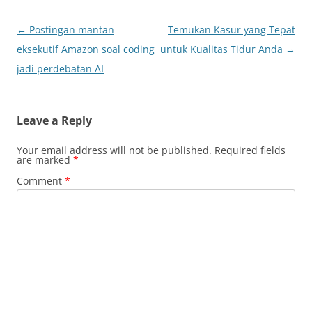
Post
←
Postingan mantan
Temukan Kasur yang Tepat
navigation
eksekutif Amazon soal coding
untuk Kualitas Tidur Anda
→
jadi perdebatan AI
Leave a Reply
Your email address will not be published.
Required fields
are marked
*
Comment
*