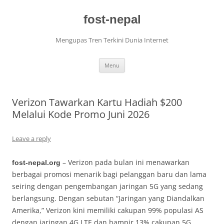
Skip
to
content
fost-nepal
Mengupas Tren Terkini Dunia Internet
Menu
Verizon Tawarkan Kartu Hadiah $200
Melalui Kode Promo Juni 2026
Leave a reply
– Verizon pada bulan ini menawarkan
fost-nepal.org
berbagai promosi menarik bagi pelanggan baru dan lama
seiring dengan pengembangan jaringan 5G yang sedang
berlangsung. Dengan sebutan “Jaringan yang Diandalkan
Amerika,” Verizon kini memiliki cakupan 99% populasi AS
dengan jaringan 4G LTE dan hampir 13% cakupan 5G.