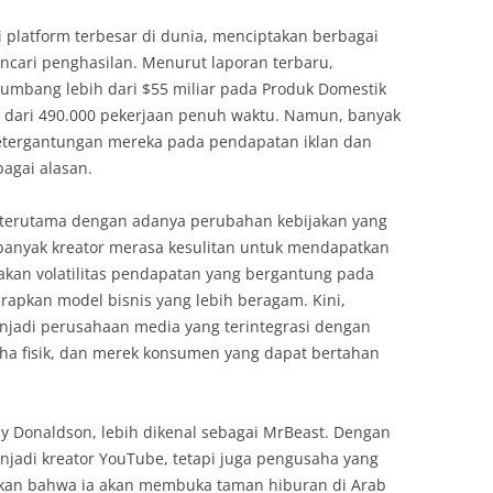
 platform terbesar di dunia, menciptakan berbagai
ncari penghasilan. Menurut laporan terbaru,
yumbang lebih dari $55 miliar pada Produk Domestik
h dari 490.000 pekerjaan penuh waktu. Namun, banyak
etergantungan mereka pada pendapatan iklan dan
agai alasan.
, terutama dengan adanya perubahan kebijakan yang
banyak kreator merasa kesulitan untuk mendapatkan
akan volatilitas pendapatan yang bergantung pada
apkan model bisnis yang lebih beragam. Kini,
njadi perusahaan media yang terintegrasi dengan
usaha fisik, dan merek konsumen yang dapat bertahan
y Donaldson, lebih dikenal sebagai MrBeast. Dengan
enjadi kreator YouTube, tetapi juga pengusaha yang
rkan bahwa ia akan membuka taman hiburan di Arab