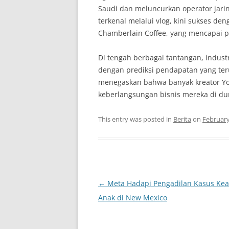
Saudi dan meluncurkan operator jari
terkenal melalui vlog, kini sukses d
Chamberlain Coffee, yang mencapai p
Di tengah berbagai tantangan, indust
dengan prediksi pendapatan yang ter
menegaskan bahwa banyak kreator Yo
keberlangsungan bisnis mereka di dun
This entry was posted in
Berita
on
February
Post
←
Meta Hadapi Pengadilan Kasus K
navigation
Anak di New Mexico