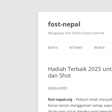
Skip
to
content
fost-nepal
Mengupas Tren Terkini Dunia Internet
BERITA
INTERNET
REVIEW
Hadiah Terbaik 2025 unt
dan Shot
Leave a reply
fost-nepal.org
– Podium telah menjadi
benar-benar menggemari setiap aspek
dirancang untuk mereka yang memaham