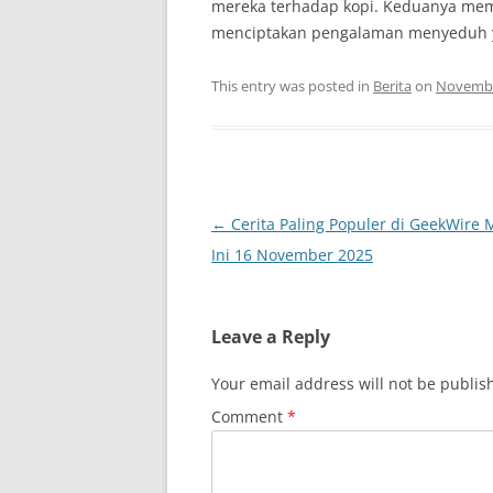
mereka terhadap kopi. Keduanya mem
menciptakan pengalaman menyeduh y
This entry was posted in
Berita
on
Novembe
Post
←
Cerita Paling Populer di GeekWire
navigation
Ini 16 November 2025
Leave a Reply
Your email address will not be publis
Comment
*