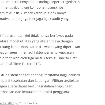
ai muncul. Penyedia teknologi seperti Together AI
gan menggabungkan komponen transkripsi,
rsitektur fisik. Pendekatan ini tidak hanya
tive, tetapi juga menjaga jejak audit yang
utif perusahaan kini tidak hanya berfokus pada
antara model utilitas yang efisien biaya dengan
ukung kepatuhan. Latensi—waktu yang diperlukan
respon agen—menjadi faktor penentu kepuasan
ditentukan oleh tiga metrik teknis: Time to First
an Real-Time Factor (RTF).
ktur sistem sangat penting, terutama bagi industri
perti kesehatan dan keuangan. Pilihan arsitektur
agen suara dapat berfungsi dalam lingkungan
erhasilan dan kepuasan interaksi pengguna.
r 27, 2025
by
Yumi Sandro
.