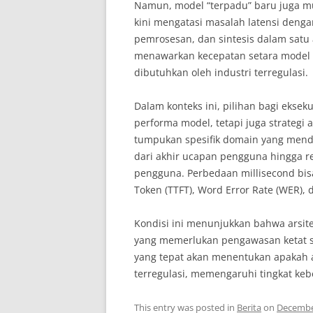
Namun, model “terpadu” baru juga mul
kini mengatasi masalah latensi den
pemrosesan, dan sintesis dalam satu a
menawarkan kecepatan setara model na
dibutuhkan oleh industri terregulasi.
Dalam konteks ini, pilihan bagi eksek
performa model, tetapi juga strategi 
tumpukan spesifik domain yang mend
dari akhir ucapan pengguna hingga 
pengguna. Perbedaan millisecond bisa 
Token (TTFT), Word Error Rate (WER), d
Kondisi ini menunjukkan bahwa arsite
yang memerlukan pengawasan ketat se
yang tepat akan menentukan apakah 
terregulasi, memengaruhi tingkat keb
This entry was posted in
Berita
on
Decembe