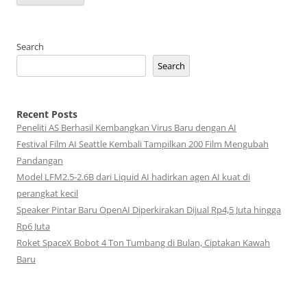
Search
Search
Recent Posts
Peneliti AS Berhasil Kembangkan Virus Baru dengan AI
Festival Film AI Seattle Kembali Tampilkan 200 Film Mengubah
Pandangan
Model LFM2.5-2.6B dari Liquid AI hadirkan agen AI kuat di
perangkat kecil
Speaker Pintar Baru OpenAI Diperkirakan Dijual Rp4,5 Juta hingga
Rp6 Juta
Roket SpaceX Bobot 4 Ton Tumbang di Bulan, Ciptakan Kawah
Baru