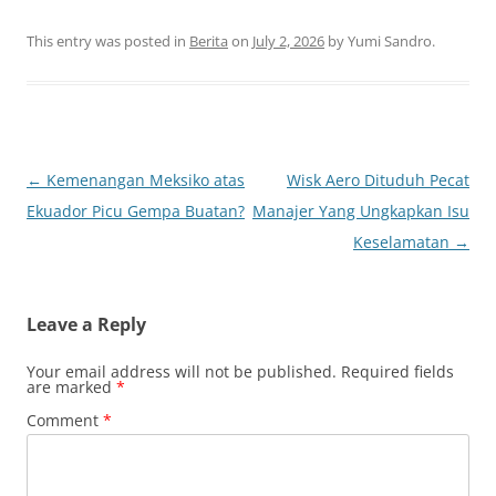
This entry was posted in
Berita
on
July 2, 2026
by
Yumi Sandro
.
Post
←
Kemenangan Meksiko atas
Wisk Aero Dituduh Pecat
navigation
Ekuador Picu Gempa Buatan?
Manajer Yang Ungkapkan Isu
Keselamatan
→
Leave a Reply
Your email address will not be published.
Required fields
are marked
*
Comment
*