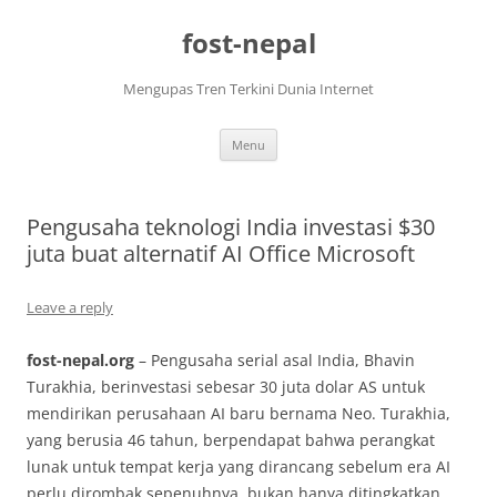
Skip
to
fost-nepal
content
Mengupas Tren Terkini Dunia Internet
Menu
Pengusaha teknologi India investasi $30
juta buat alternatif AI Office Microsoft
Leave a reply
fost-nepal.org
– Pengusaha serial asal India, Bhavin
Turakhia, berinvestasi sebesar 30 juta dolar AS untuk
mendirikan perusahaan AI baru bernama Neo. Turakhia,
yang berusia 46 tahun, berpendapat bahwa perangkat
lunak untuk tempat kerja yang dirancang sebelum era AI
perlu dirombak sepenuhnya, bukan hanya ditingkatkan