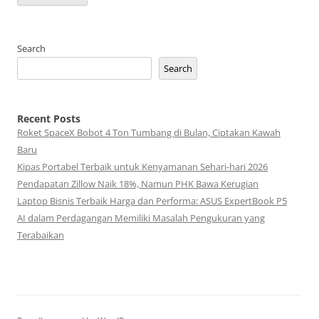
Search
Search
Recent Posts
Roket SpaceX Bobot 4 Ton Tumbang di Bulan, Ciptakan Kawah
Baru
Kipas Portabel Terbaik untuk Kenyamanan Sehari-hari 2026
Pendapatan Zillow Naik 18%, Namun PHK Bawa Kerugian
Laptop Bisnis Terbaik Harga dan Performa: ASUS ExpertBook P5
AI dalam Perdagangan Memiliki Masalah Pengukuran yang
Terabaikan