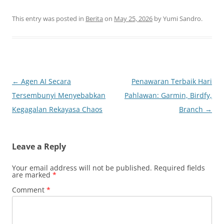
This entry was posted in
Berita
on
May 25, 2026
by
Yumi Sandro
.
Post
←
Agen AI Secara
Penawaran Terbaik Hari
navigation
Tersembunyi Menyebabkan
Pahlawan: Garmin, Birdfy,
Kegagalan Rekayasa Chaos
Branch
→
Leave a Reply
Your email address will not be published.
Required fields
are marked
*
Comment
*