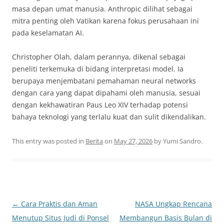
masa depan umat manusia. Anthropic dilihat sebagai
mitra penting oleh Vatikan karena fokus perusahaan ini
pada keselamatan AI.
Christopher Olah, dalam perannya, dikenal sebagai
peneliti terkemuka di bidang interpretasi model. Ia
berupaya menjembatani pemahaman neural networks
dengan cara yang dapat dipahami oleh manusia, sesuai
dengan kekhawatiran Paus Leo XIV terhadap potensi
bahaya teknologi yang terlalu kuat dan sulit dikendalikan.
This entry was posted in
Berita
on
May 27, 2026
by
Yumi Sandro
.
Post
←
Cara Praktis dan Aman
NASA Ungkap Rencana
navigation
Menutup Situs Judi di Ponsel
Membangun Basis Bulan di